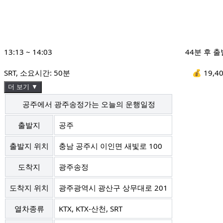
13:13
~
14:03
44분 후 출
SRT
, 소요시간:
50분
💰
19,4
더 보기 ▼
공주에서 광주송정가는 오늘의 운행일정
출발지
공주
출발지 위치
충남 공주시 이인면 새빛로 100
도착지
광주송정
도착지 위치
광주광역시 광산구 상무대로 201
열차종류
KTX, KTX-산천, SRT