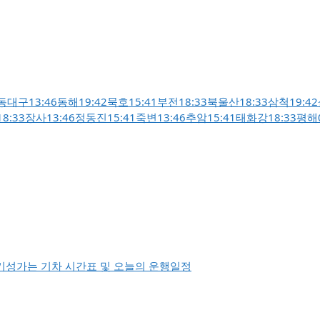
동대구
13:46
동해
19:42
묵호
15:41
부전
18:33
북울산
18:33
삼척
19:42
18:33
장사
13:46
정동진
15:41
죽변
13:46
추암
15:41
태화강
18:33
평해
기성가는 기차 시간표 및 오늘의 운행일정