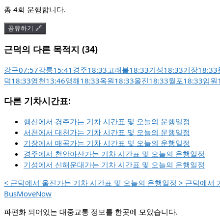
총 4회 운행합니다.
공유하기 🔗
근덕의 다른 목적지 (34)
강구
07:57
강릉
15:41
경주
18:33
고래불
18:33
기성
18:33
기장
18:33
덕
18:33
영천
13:46
영해
18:33
옥원
18:33
울진
18:33
월포
18:33
임원
다른 기차시간표:
행신에서 경주가는 기차 시간표 및 오늘의 운행일정
서천에서 대천가는 기차 시간표 및 오늘의 운행일정
기장에서 매곡가는 기차 시간표 및 오늘의 운행일정
경주에서 천안아산가는 기차 시간표 및 오늘의 운행일정
기성에서 신해운대가는 기차 시간표 및 오늘의 운행일정
<
근덕에서 울진가는 기차 시간표 및 오늘의 운행일정
>
근덕에서 
BusMoveNow
파편화 되어있는 대중교통 정보를 한곳에 모았습니다.