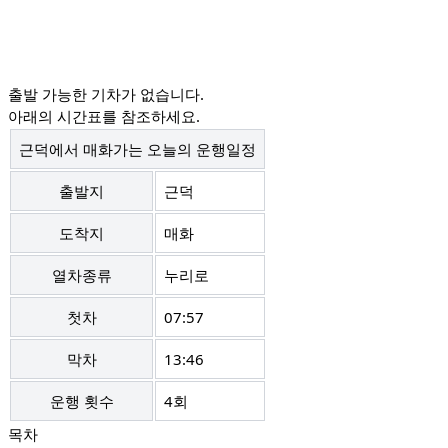
출발 가능한
기차
가 없습니다.
아래의 시간표를 참조하세요.
근덕에서 매화가는 오늘의 운행일정
출발지
근덕
도착지
매화
열차종류
누리로
첫차
07:57
막차
13:46
운행 횟수
4회