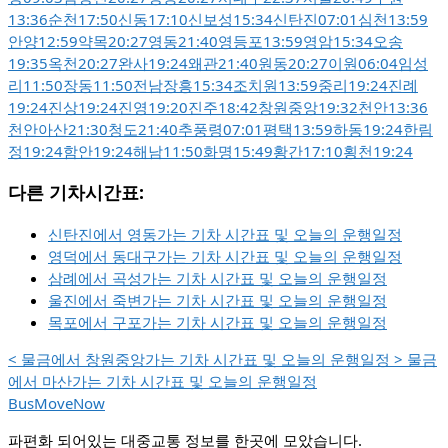
13:36
순천
17:50
신동
17:10
신보성
15:34
신탄진
07:01
심천
13:59
안양
12:59
약목
20:27
영동
21:40
영등포
13:59
영암
15:34
오송
19:35
옥천
20:27
완사
19:24
왜관
21:40
원동
20:27
이원
06:04
임성
리
11:50
장동
11:50
전남장흥
15:34
조치원
13:59
중리
19:24
진례
19:24
진상
19:24
진영
19:20
진주
18:42
창원중앙
19:32
천안
13:36
천안아산
21:30
청도
21:40
추풍령
07:01
평택
13:59
하동
19:24
한림
정
19:24
함안
19:24
해남
11:50
화명
15:49
황간
17:10
횡천
19:24
다른 기차시간표:
신탄진에서 영동가는 기차 시간표 및 오늘의 운행일정
영덕에서 동대구가는 기차 시간표 및 오늘의 운행일정
삼례에서 곡성가는 기차 시간표 및 오늘의 운행일정
울진에서 죽변가는 기차 시간표 및 오늘의 운행일정
목포에서 구포가는 기차 시간표 및 오늘의 운행일정
<
물금에서 창원중앙가는 기차 시간표 및 오늘의 운행일정
>
물금
에서 마산가는 기차 시간표 및 오늘의 운행일정
BusMoveNow
파편화 되어있는 대중교통 정보를 한곳에 모았습니다.