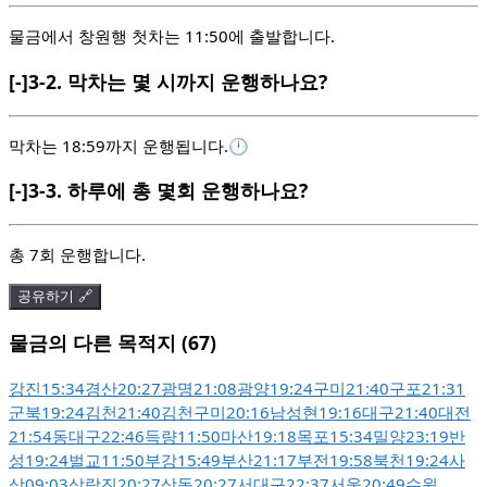
물금에서 창원행 첫차는 11:50에 출발합니다.
[-]
3-2.
막차는 몇 시까지 운행하나요?
막차는 18:59까지 운행됩니다.🕛
[-]
3-3.
하루에 총 몇회 운행하나요?
총 7회 운행합니다.
공유하기 🔗
물금의 다른 목적지 (67)
강진
15:34
경산
20:27
광명
21:08
광양
19:24
구미
21:40
구포
21:31
군북
19:24
김천
21:40
김천구미
20:16
남성현
19:16
대구
21:40
대전
21:54
동대구
22:46
득량
11:50
마산
19:18
목포
15:34
밀양
23:19
반
성
19:24
벌교
11:50
부강
15:49
부산
21:17
부전
19:58
북천
19:24
사
상
09:03
삼랑진
20:27
상동
20:27
서대구
22:37
서울
20:49
수원