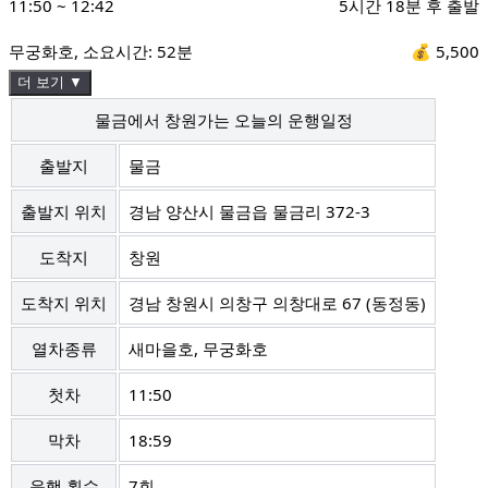
11:50
~
12:42
5시간 18분 후 출발
무궁화호
, 소요시간:
52분
💰
5,500
더 보기 ▼
물금에서 창원가는 오늘의 운행일정
출발지
물금
출발지 위치
경남 양산시 물금읍 물금리 372-3
도착지
창원
도착지 위치
경남 창원시 의창구 의창대로 67 (동정동)
열차종류
새마을호, 무궁화호
첫차
11:50
막차
18:59
운행 횟수
7회