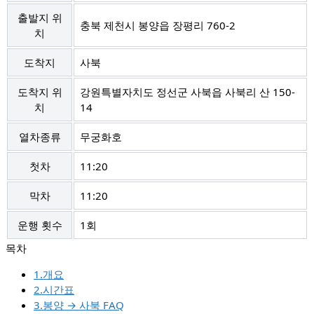
출발지 위
충북 제천시 봉양읍 장평리 760-2
치
도착지
사북
도착지 위
강원특별자치도 정선군 사북읍 사북리 산 150-
치
14
열차종류
무궁화호
첫차
11:20
막차
11:20
운행 횟수
1회
1.개요
2.시간표
3.봉양 → 사북 FAQ