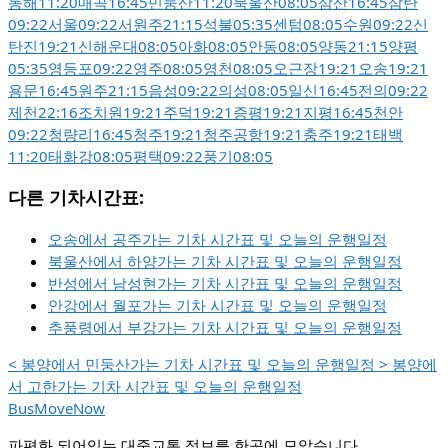
동해
11:20
매곡
16:45
민둥산
11:20
북울산
08:05
삼산
16:45
삼탄
09:22
서울
09:22
서원주
21:15
석불
05:35
센텀
08:05
수원
09:22
신
탄진
19:21
신해운대
08:05
아화
08:05
안동
08:05
양동
21:15
양평
05:35
영등포
09:22
영주
08:05
영천
08:05
오근장
19:21
오송
19:21
용문
16:45
원주
21:15
음성
09:22
의성
08:05
일신
16:45
전의
09:22
제천
22:16
조치원
19:21
주덕
19:21
증평
19:21
지평
16:45
천안
09:22
청량리
16:45
청주
19:21
청주공항
19:21
충주
19:21
태백
11:20
태화강
08:05
평택
09:22
풍기
08:05
다른 기차시간표:
오송에서 공주가는 기차 시간표 및 오늘의 운행일정
북울산에서 하양가는 기차 시간표 및 오늘의 운행일정
반성에서 남성현가는 기차 시간표 및 오늘의 운행일정
안강에서 월포가는 기차 시간표 및 오늘의 운행일정
추풍령에서 부강가는 기차 시간표 및 오늘의 운행일정
<
봉양에서 민둥산가는 기차 시간표 및 오늘의 운행일정
>
봉양에
서 고한가는 기차 시간표 및 오늘의 운행일정
BusMoveNow
파편화 되어있는 대중교통 정보를 한곳에 모았습니다.