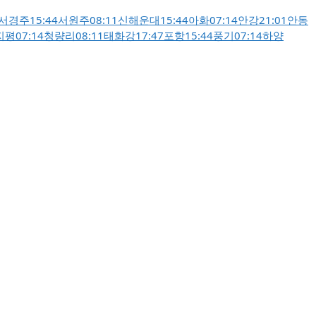
서경주
15:44
서원주
08:11
신해운대
15:44
아화
07:14
안강
21:01
안동
지평
07:14
청량리
08:11
태화강
17:47
포항
15:44
풍기
07:14
하양