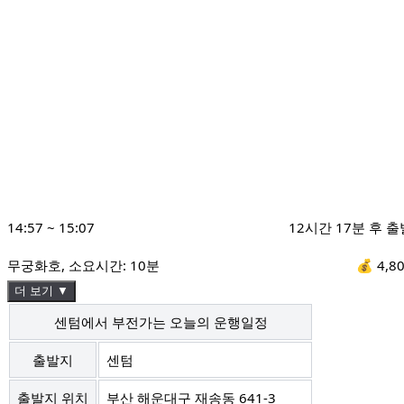
14:57
~
15:07
12시간 17분 후 출
무궁화호
, 소요시간:
10분
💰
4,8
더 보기 ▼
센텀에서 부전가는 오늘의 운행일정
출발지
센텀
출발지 위치
부산 해운대구 재송동 641-3