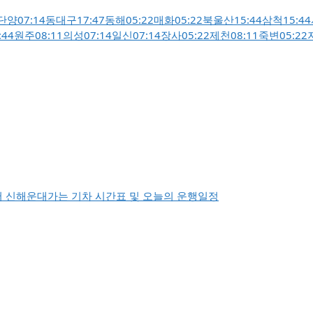
단양
07:14
동대구
17:47
동해
05:22
매화
05:22
북울산
15:44
삼척
15:44
:44
원주
08:11
의성
07:14
일신
07:14
장사
05:22
제천
08:11
죽변
05:22
 신해운대가는 기차 시간표 및 오늘의 운행일정