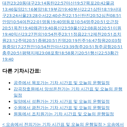
대전
23:20
동대구
23:14
동탄
22:57
마산
19:57
목포
20:42
물금
13:46
밀양
21:16
봉양
18:19
부강
19:40
부산
22:21
삼탄
18:19
서대
구
23:24
서울
23:28
수서
22:40
순천
22:15
신탄진
20:52
심천
08:51
안양
10:54
여천
22:01
영동
19:40
영등포
10:54
영주
20:51
오근장
20:51
옥천
19:40
왜관
19:40
용산
23:59
울산
22:08
음성
20:51
이원
19:40
익산
23:27
전의
10:54
전주
23:11
정읍
22:12
제천
20:51
조치
원
23:12
주덕
20:51
증평
20:51
진영
20:19
진주
16:47
창원
20:03
창
원중앙
17:27
천안
10:54
천안아산
23:39
청주
20:51
청주공항
20:51
충주
20:51
평택지제
23:08
포항
18:58
풍기
20:51
행신
22:53
황간
19:40
다른 기차시간표:
공주에서 목포가는 기차 시간표 및 오늘의 운행일정
감곡장호원에서 앙성온천가는 기차 시간표 및 오늘의 운행
일정
밀양에서 성환가는 기차 시간표 및 오늘의 운행일정
수원에서 광천가는 기차 시간표 및 오늘의 운행일정
원동에서 조치원가는 기차 시간표 및 오늘의 운행일정
<
오송에서 전의가는 기차 시간표 및 오늘의 운행일정
>
오송에서