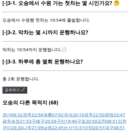
[-]
3-1.
오송에서 수원 가는 첫차는 몇 시인가요? 🤔
오송에서 수원행 첫차는 10:54에 출발합니다.
[-]
3-2.
막차는 몇 시까지 운행하나요?
막차는 10:54까지 운행됩니다.🕛
[-]
3-3.
하루에 총 몇회 운행하나요?
총 2회 운행합니다.
공유하기 🔗
오송의 다른 목적지 (68)
경산
06:32
경주
22:56
계룡
07:02
곡성
20:10
공주
22:50
광명
23:47
광주송정
21:53
구례구
20:59
구미
19:40
구포
20:50
김천
08:51
김천
구미
20:20
나주
21:09
남원
22:45
논산
15:31
단양
20:51
대구
08:51