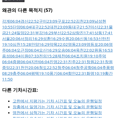
왜관의 다른 목적지 (57)
각계
06:04
경산
22:52
구미
23:09
구포
22:52
김천
23:09
남성현
10:55
단양
06:04
대구
22:52
대전
23:09
동대구
21:57
마산
22:31
물
금
21:24
밀양
22:31
부강
16:29
부산
22:52
삼랑진
17:41
상동
17:41
서울
20:06
서정리
16:29
성환
16:29
수원
20:06
신동
16:53
신탄진
19:10
심천
15:28
안양
16:29
약목
22:02
영동
23:09
영등포
20:06
영
주
06:04
오근장
06:04
오산
16:29
오송
06:04
옥천
22:02
원동
16:53
음성
06:04
이원
07:33
전의
15:28
제천
06:04
조치원
19:10
주덕
06:04
증평
06:04
지탄
06:04
진영
22:31
진주
22:31
창원
22:31
창원
중앙
22:31
천안
20:06
청도
22:52
청주
06:04
청주공항
06:04
추풍령
08:29
충주
06:04
평택
19:10
풍기
06:04
함안
22:31
화명
10:19
황간
11:50
다른 기차시간표:
고한에서 지평가는 기차 시간표 및 오늘의 운행일정
장흥에서 일영가는 기차 시간표 및 오늘의 운행일정
영천에서 삼척가는 기차 시간표 및 오늘의 운행일정