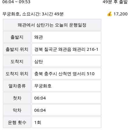
06:04
~
09:53
49분 후 출발
무궁화호
, 소요시간:
3시간 49분
💰
17,200
왜관에서 삼탄가는 오늘의 운행일정
출발지
왜관
출발지 위치
경북 칠곡군 왜관읍 왜관리 216-1
도착지
삼탄
도착지 위치
충북 충주시 산척면 명서리 510
열차종류
무궁화호
첫차
06:04
막차
06:04
운행 횟수
1회