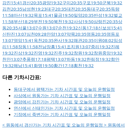
강진
15:41
경산
20:35
광양
19:32
구미
20:35
구포
19:50
군북
19:32
김천
20:35
남성현
19:23
대구
20:35
대전
20:35
동대구
20:35
득량
11:58
마산
19:32
목포
15:41
물금
19:50
밀양
20:35
반성
19:32
벌교
11:58
부산
18:29
부전
19:50
북천
19:32
사상
19:50
삼랑진
20:35
상
동
20:35
서울
13:07
수원
13:07
순천
19:32
신동
17:18
신보성
15:41
신탄진
13:07
심천
09:28
안양
13:07
약목
20:35
영동
20:35
영등포
13:07
영암
15:41
옥천
20:35
완사
19:32
왜관
20:35
이원
08:02
임성
리
11:58
장동
11:58
전남장흥
15:41
조치원
13:07
중리
19:32
진례
19:32
진상
19:32
진영
19:32
진주
19:32
창원
19:32
창원중앙
19:32
천안
13:07
추풍령
17:18
평택
13:07
하동
19:32
한림정
19:32
함안
19:32
해남
15:41
화명
19:50
황간
17:18
횡천
19:32
다른 기차시간표:
동대구에서 평택가는 기차 시간표 및 오늘의 운행일정
사상에서 원동가는 기차 시간표 및 오늘의 운행일정
광양에서 강진가는 기차 시간표 및 오늘의 운행일정
연산에서 신태인가는 기차 시간표 및 오늘의 운행일정
기장에서 죽변가는 기차 시간표 및 오늘의 운행일정
<
원동에서 경산가는 기차 시간표 및 오늘의 운행일정
>
원동에서