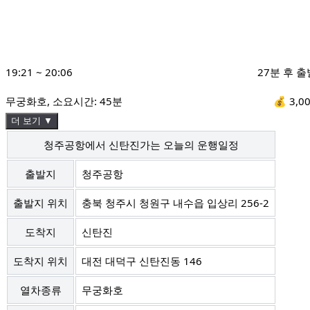
19:21
~
20:06
27분 후 출
무궁화호
, 소요시간:
45분
💰
3,0
더 보기 ▼
청주공항에서 신탄진가는 오늘의 운행일정
출발지
청주공항
출발지 위치
충북 청주시 청원구 내수읍 입상리 256-2
도착지
신탄진
도착지 위치
대전 대덕구 신탄진동 146
열차종류
무궁화호