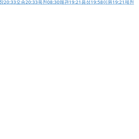
장
20:33
오송
20:33
옥천
08:30
왜관
19:21
음성
19:58
이원
19:21
제천