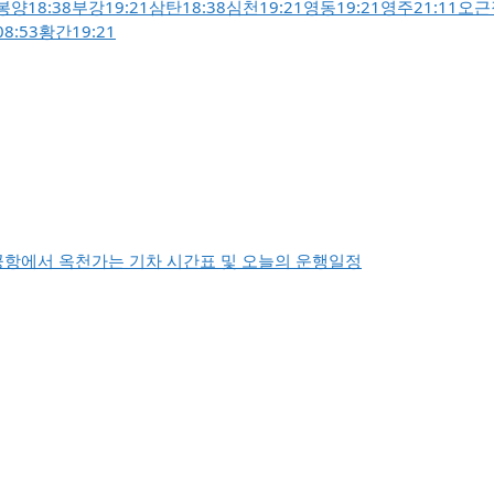
봉양
18:38
부강
19:21
삼탄
18:38
심천
19:21
영동
19:21
영주
21:11
오근
08:53
황간
19:21
항에서 옥천가는 기차 시간표 및 오늘의 운행일정