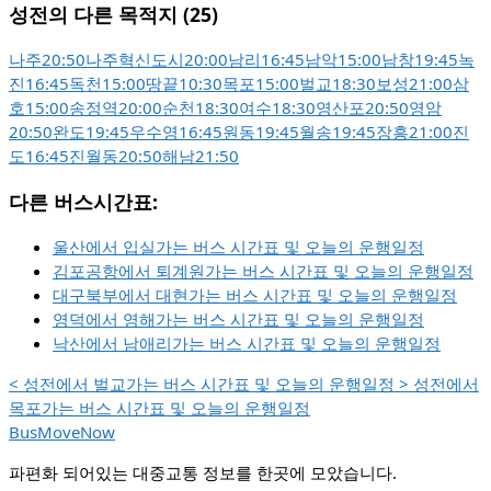
성전의 다른 목적지 (25)
나주
20:50
나주혁신도시
20:00
남리
16:45
남악
15:00
남창
19:45
녹
진
16:45
독천
15:00
땅끝
10:30
목포
15:00
벌교
18:30
보성
21:00
삼
호
15:00
송정역
20:00
순천
18:30
여수
18:30
영산포
20:50
영암
20:50
완도
19:45
우수영
16:45
원동
19:45
월송
19:45
장흥
21:00
진
도
16:45
진월동
20:50
해남
21:50
다른 버스시간표:
울산에서 입실가는 버스 시간표 및 오늘의 운행일정
김포공항에서 퇴계원가는 버스 시간표 및 오늘의 운행일정
대구북부에서 대현가는 버스 시간표 및 오늘의 운행일정
영덕에서 영해가는 버스 시간표 및 오늘의 운행일정
낙산에서 남애리가는 버스 시간표 및 오늘의 운행일정
<
성전에서 벌교가는 버스 시간표 및 오늘의 운행일정
>
성전에서
목포가는 버스 시간표 및 오늘의 운행일정
BusMoveNow
파편화 되어있는 대중교통 정보를 한곳에 모았습니다.