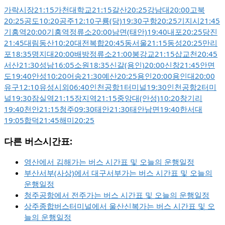
가락시장
21:15
가천대학교
21:15
갈산
20:25
강남대
20:00
고북
20:25
공도
10:20
공주
12:10
구룡(당)
19:30
구항
20:25
기지시
21:45
기흥역
20:00
기흥역정류소
20:00
남면(태안)
19:40
내포
20:25
당진
21:45
대림동산
10:20
대전복합
20:45
동서울
21:15
동성
20:25
만리
포
18:35
명지대
20:00
배방정류소
21:00
봉강교
21:15
삽교천
20:45
서산
21:30
성남
16:05
소원
18:35
신갈(용인)
20:00
신창
21:45
안면
도
19:40
안성
10:20
어송
21:30
예산
20:25
용인
20:00
용인대
20:00
유구
12:10
유성시외
06:40
인천공항1터미널
19:30
인천공항2터미
널
19:30
잠실역
21:15
장지역
21:15
중앙대(안성)
10:20
창기리
19:40
천안
21:15
청주
09:30
태안
21:30
태안남면
19:40
한서대
19:05
합덕
21:45
해미
20:25
다른 버스시간표:
영산에서 김해가는 버스 시간표 및 오늘의 운행일정
부산서부(사상)에서 대구서부가는 버스 시간표 및 오늘의
운행일정
청주공항에서 전주가는 버스 시간표 및 오늘의 운행일정
상주종합버스터미널에서 울산신복가는 버스 시간표 및 오
늘의 운행일정