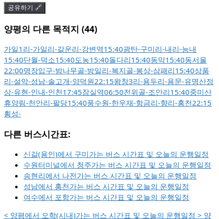
공유하기 🔗
양평의 다른 목적지 (44)
가일1리
-
가일리
-
갈운리
-
강변역
15:40
광탄
-
구미리
-
내리
-
능내
15:40
단월
-
덕소
15:40
도농
15:40
돌다리
15:40
동막
15:40
동서울
22:00
명장입구
-
밤나무골
-
방일리
-
복지골
-
봉상
-
삼패리
15:40
상품
리
-
설악
-
성남
-
솔고개
-
양덕원
22:15
왕창3리
-
용두리
-
용문
-
유명산정
상
-
유현
-
인내
-
인천
17:45
잠실역
06:50
전위골
-
조안리
15:40
중미산
휴양림
-
천안리
-
팔당
15:40
풍수원
-
한우재
-
항금리
-
향리
-
홍천
22:15
횡성
-
다른 버스시간표:
신갈(용인)에서 구미가는 버스 시간표 및 오늘의 운행일정
수원터미널에서 청주가는 버스 시간표 및 오늘의 운행일정
송현리에서 나전가는 버스 시간표 및 오늘의 운행일정
성남에서 홍천가는 버스 시간표 및 오늘의 운행일정
여수에서 포항가는 버스 시간표 및 오늘의 운행일정
<
양평에서 오학(시내)가는 버스 시간표 및 오늘의 운행일정
>
양