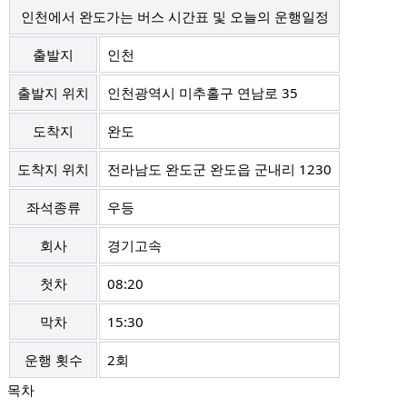
인천에서 완도가는 버스 시간표 및 오늘의 운행일정
출발지
인천
출발지 위치
인천광역시 미추홀구 연남로 35
도착지
완도
도착지 위치
전라남도 완도군 완도읍 군내리 1230
좌석종류
우등
회사
경기고속
첫차
08:20
막차
15:30
운행 횟수
2회