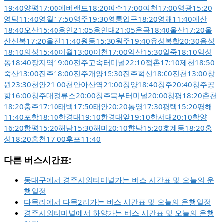
19:40
양평
17:00
에버랜드
18:20
여수
17:00
여천
17:00
영광
15:20
영덕
11:40
영월
17:50
영주
19:30
영통입구
18:20
영해
11:40
예산
18:40
오산
15:40
용인
21:05
용인대
21:05
운곡
18:40
울산
17:20
울
산신복
17:20
울진
11:40
원동
15:30
원주
19:40
유성복합
20:30
음성
18:10
의성
15:40
이월
13:00
이천
17:00
익산
15:30
일죽
18:10
임성
동
18:40
장지역
19:00
전주고속터미널
22:10
점촌
17:10
제천
18:50
죽산
13:00
진주
18:00
진주개양
15:30
진주혁신
18:00
진천
13:00
창
원
23:30
천안
21:00
천안아산역
21:00
청양
18:40
청주
20:40
청주공
항
16:00
청주대정류소
20:00
청주북부터미널
20:00
청평
18:20
춘천
18:20
충주
17:10
태백
17:50
태안
20:20
통영
17:30
평택
15:20
평해
11:40
포항
18:10
한경대
19:10
한경대앞
19:10
한서대
20:10
함양
16:20
함평
15:20
해남
15:30
해미
20:10
향남
15:20
호계동
18:20
홍
성
18:20
홍천
17:00
후포
11:40
다른 버스시간표:
동대구에서 경주시외터미널가는 버스 시간표 및 오늘의 운
행일정
다목리에서 다목2리가는 버스 시간표 및 오늘의 운행일정
경주시외터미널에서 하양가는 버스 시간표 및 오늘의 운행