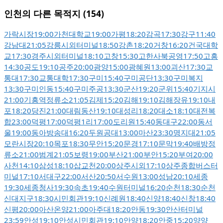
인천의 다른 목적지 (154)
가락시장
19:00
가천대학교
19:00
가평
18:20
감곡
17:30
강구
11:40
강남대
21:05
강릉시외터미널
18:50
강촌
18:20
거창
16:20
건국대학
교
17:30
경주시외터미널
18:10
고창
15:30
고한사북공영
17:50
고흥
14:30
공도
19:10
공주
20:00
광양
15:00
광혜원
13:00
괴산
17:30
교
통대
17:30
교통대학
17:30
구미
15:40
구미공단
13:30
구미복지
13:30
구미인동
15:40
구미주공
13:30
군산
19:20
군위
15:40
기지시
21:00
기흥역정류소
21:05
김제
15:20
김해
19:10
김해장유
19:10
내
포
18:20
당진
21:00
대림동산
19:10
대성리
18:20
대소
18:10
대전복
합
23:00
덕평
17:00
덕평1리
17:00
도리원
15:40
동대구
22:00
동서
울
19:00
동아방송대
16:20
두원공대
13:00
마산
23:30
명지대
21:05
모란시장
20:10
목포
18:30
무안
15:20
문경
17:10
문막
19:40
배방정
류소
21:00
범계
21:05
보령
19:00
부산
21:00
부안
15:20
부여
20:00
사천
14:10
삼성
18:10
삽교천
20:00
상주시외
17:10
상주종합버스터
미널
17:10
서대구
22:00
서산
20:50
서수원
13:00
성남
20:10
세종
19:30
세종청사
19:30
속초
19:40
수원터미널
16:20
순천
18:30
순천
신대지구
18:30
시민회관
19:10
신례원
18:40
신양
18:40
신창
18:40
신평
20:00
아산온양
21:00
아주대
18:20
안동
19:30
안산터미널
23:59
안성
19:10
안성시민회관
19:10
안양
18:20
안중
15:20
양양