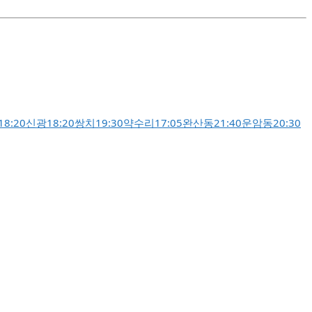
18:20
신광
18:20
쌍치
19:30
약수리
17:05
완산동
21:40
운암동
20:30