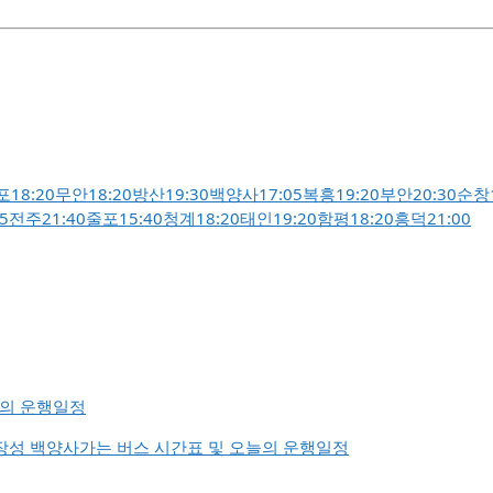
포
18:20
무안
18:20
방산
19:30
백양사
17:05
복흥
19:20
부안
20:30
순창
5
전주
21:40
줄포
15:40
청계
18:20
태인
19:20
함평
18:20
흥덕
21:00
늘의 운행일정
장성 백양사가는 버스 시간표 및 오늘의 운행일정