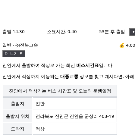
출발
14:30
소요시간:
0:40
53분 후 출발
일반 - ㈜전북고속
💰
4,6
더 보기 ▼
진안에서 출발하여 적상로 가는 최신
버스시간표
입니다.
진안에서 적상까지 이동하는
대중교통
정보를 찾고 계시다면, 아래
진안에서 적상가는 버스 시간표 및 오늘의 운행일정
출발지
진안
출발지 위치
전라북도 진안군 진안읍 군상리 403-19
도착지
적상