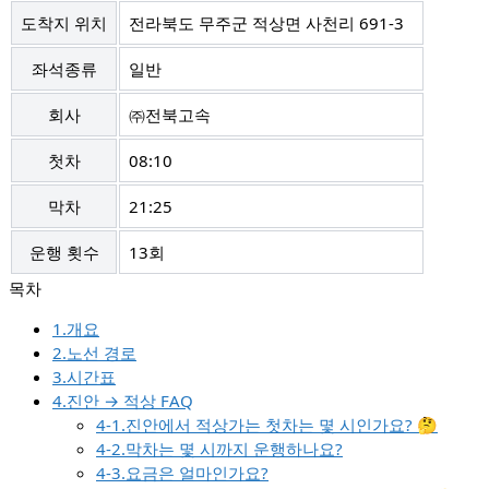
도착지 위치
전라북도 무주군 적상면 사천리 691-3
좌석종류
일반
회사
㈜전북고속
첫차
08:10
막차
21:25
운행 횟수
13회
1.개요
2.노선 경로
3.시간표
4.진안 → 적상 FAQ
4-1.진안에서 적상가는 첫차는 몇 시인가요? 🤔
4-2.막차는 몇 시까지 운행하나요?
4-3.요금은 얼마인가요?