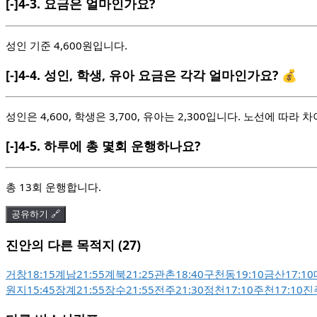
[-]
4-3.
요금은 얼마인가요?
성인 기준 4,600원입니다.
[-]
4-4.
성인, 학생, 유아 요금은 각각 얼마인가요? 💰
성인은 4,600, 학생은 3,700, 유아는 2,300입니다. 노선에 따라 
[-]
4-5.
하루에 총 몇회 운행하나요?
총 13회 운행합니다.
공유하기 🔗
진안의 다른 목적지 (27)
거창
18:15
계남
21:55
계북
21:25
관촌
18:40
구천동
19:10
금산
17:10
원지
15:45
장계
21:55
장수
21:55
전주
21:30
정천
17:10
주천
17:10
진