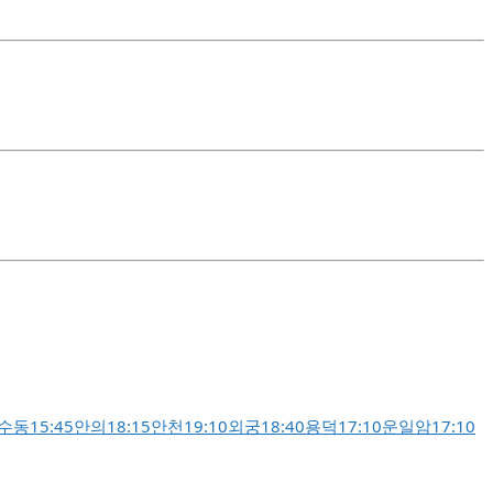
수동
15:45
안의
18:15
안천
19:10
외궁
18:40
용덕
17:10
운일암
17:10