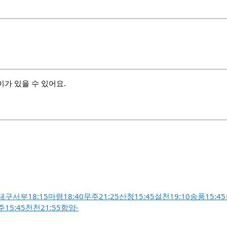
차이가 있을 수 있어요.
대구서부
18:15
마령
18:40
무주
21:25
산청
15:45
설천
19:10
송풍
15:45
주
15:45
천천
21:55
함양
-