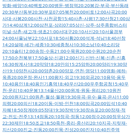
방화
-
배양
10:40
백토
20:00
병둔
-
병점역
20:20
봉강
-
부곡
-
부산동래
20:30
부산동부
20:30
부포
07:05
북천
20:00
비토
12:00
사곡
20:00
사대
-
사봉
20:00
사천
-
사천공항
15:40
사촌
-
사평
17:30
산청
21:00
삼
가
14:40
삼계
12:00
삼천포
-
상리
07:05
상신
-
상주
-
상주종합버스터
미널
-
상촌
-
새고개
-
생초
21:00
서대구
20:10
서신
20:10
서울경부
24:00
서울남부
22:10
서포
18:50
서황
20:00
석계
-
석남
18:40
선창
14:20
설매
-
세간
-
세종
10:30
세종청사
10:30
소남
10:40
소리당
20:10
솔티
12:00
송정
-
수동
21:00
수목원
20:00
수원
20:20
순천
17:50
순천북부
17:50
술상
-
신광
12:00
신기
-
신반
-
신복
-
신촌
-
신흥
16:30
쌍계사
18:20
악양
18:20
안의
15:25
암하
20:00
양리
19:30
양
산
19:10
양천사
20:00
양촌
20:00
양포
-
연천
-
영당
11:00
영화
-
예하
-
옥종
20:00
온정
-
완사
11:00
왕지
-
외고
19:30
외공
20:10
용덕
-
용두
10:40
용인
18:40
용인기흥역
18:40
우산
20:00
우주항공청
15:40
우
천
-
운리
10:40
운봉
13:14
울산
20:00
원계
-
원동
-
원리
20:10
원전
20:00
원지
21:00
원촌
-
월성
-
월평
19:30
유곡
-
유수
-
율곡
-
은사
11:00
의령
20:00
의신
18:20
이동
-
이방
-
인천
18:00
임곡
20:00
입석
10:40
자혜
18:50
장계
09:05
장대
19:30
장박
19:30
장승포
20:00
장재
-
적
교
-
전도
-
전주
13:14
점동
20:10
정곡
-
정동
12:00
정수
20:00
정우상가
22:30
제민
18:50
조교
18:50
죽천
-
중리
-
중산리
20:10
지곡
-
지릿재
-
지산
20:00
진교
-
진동
20:00
진목
-
진성
20:00
진자
10:40
진주역