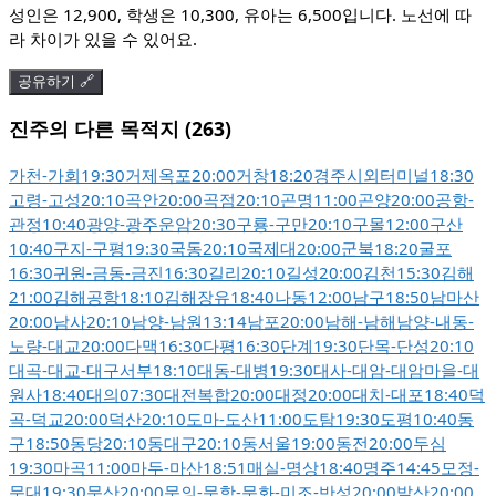
성인은 12,900, 학생은 10,300, 유아는 6,500입니다. 노선에 따
라 차이가 있을 수 있어요.
공유하기 🔗
진주의 다른 목적지 (263)
가천
-
가회
19:30
거제옥포
20:00
거창
18:20
경주시외터미널
18:30
고령
-
고성
20:10
곡안
20:00
곡점
20:10
곤명
11:00
곤양
20:00
공항
-
관정
10:40
광양
-
광주운암
20:30
구룡
-
구만
20:10
구몰
12:00
구산
10:40
구지
-
구평
19:30
국동
20:10
국제대
20:00
군북
18:20
굴포
16:30
귀원
-
금동
-
금진
16:30
길리
20:10
길성
20:00
김천
15:30
김해
21:00
김해공항
18:10
김해장유
18:40
나동
12:00
남구
18:50
남마산
20:00
남사
20:10
남양
-
남원
13:14
남포
20:00
남해
-
남해남양
-
내동
-
노량-대교
20:00
다맥
16:30
다평
16:30
단계
19:30
단목
-
단성
20:10
대곡
-
대교
-
대구서부
18:10
대동
-
대병
19:30
대사
-
대암
-
대암마을
-
대
원사
18:40
대의
07:30
대전복합
20:00
대정
20:00
대치
-
대포
18:40
덕
곡
-
덕교
20:00
덕산
20:10
도마
-
도산
11:00
도탐
19:30
도평
10:40
동
구
18:50
동당
20:10
동대구
20:10
동서울
19:00
동전
20:00
두심
19:30
마곡
11:00
마두
-
마산
18:51
매실
-
명상
18:40
명주
14:45
모정
-
문대
19:30
문산
20:00
문의
-
문항
-
문화
-
미조
-
반성
20:00
발산
20:00