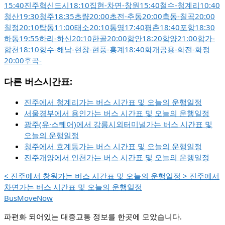
15:40
진주혁신도시
18:10
집현
-
차면
-
창원
15:40
철수
-
청계리
10:40
청산
19:30
청주
18:35
초량
20:00
초전
-
추동
20:00
축동
-
칠곡
20:00
칠정
20:10
탑동
11:00
태소
20:10
통영
17:40
평촌
18:40
포항
18:30
하동
19:55
하리
-
하신
20:10
한골
20:00
함안
18:20
함양
21:00
합가
-
합천
18:10
항수
-
해남
-
현창
-
현풍
-
홍계
18:40
화개공용
-
화전
-
화정
20:00
후곡
-
다른 버스시간표:
진주에서 청계리가는 버스 시간표 및 오늘의 운행일정
서울경부에서 용인가는 버스 시간표 및 오늘의 운행일정
광주(유·스퀘어)에서 강릉시외터미널가는 버스 시간표 및
오늘의 운행일정
청주에서 호계동가는 버스 시간표 및 오늘의 운행일정
진주개양에서 인천가는 버스 시간표 및 오늘의 운행일정
<
진주에서 창원가는 버스 시간표 및 오늘의 운행일정
>
진주에서
차면가는 버스 시간표 및 오늘의 운행일정
BusMoveNow
파편화 되어있는 대중교통 정보를 한곳에 모았습니다.