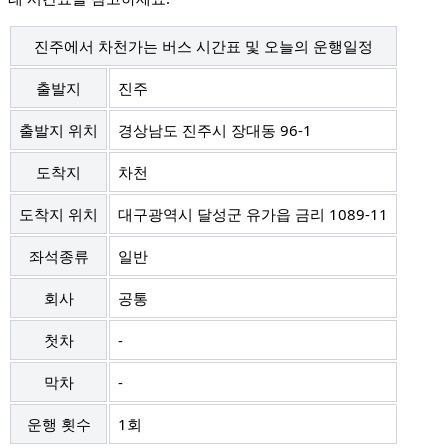
진주에서 차천가는 버스 시간표 및 오늘의 운행일정
출발지
진주
출발지 위치
경상남도 진주시 장대동 96-1
도착지
차천
도착지 위치
대구광역시 달성군 유가읍 금리 1089-11
좌석종류
일반
회사
공통
첫차
-
막차
-
운행 횟수
1회