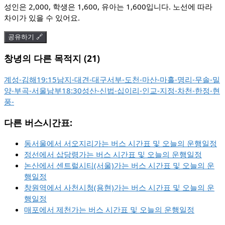
성인은 2,000, 학생은 1,600, 유아는 1,600입니다. 노선에 따라
차이가 있을 수 있어요.
공유하기 🔗
창녕의 다른 목적지 (21)
계성
-
김해
19:15
남지
-
대견
-
대구서부
-
도천
-
마산
-
마흘
-
명리
-
무솔
-
밀
양
-
부곡
-
서울남부
18:30
성산
-
신법
-
십이리
-
인교
-
지정
-
차천
-
한정
-
현
풍
-
다른 버스시간표:
동서울에서 서오지리가는 버스 시간표 및 오늘의 운행일정
정선에서 삽당령가는 버스 시간표 및 오늘의 운행일정
논산에서 센트럴시티(서울)가는 버스 시간표 및 오늘의 운
행일정
창원역에서 사천시청(용현)가는 버스 시간표 및 오늘의 운
행일정
매포에서 제천가는 버스 시간표 및 오늘의 운행일정