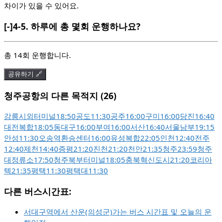
차이가 있을 수 있어요.
[-]
4-5.
하루에 총 몇회 운행하나요?
총 14회 운행합니다.
공유하기 🔗
청주공항의 다른 목적지 (26)
강릉시외터미널
18:50
공도
11:30
공주
16:00
구미
16:00
당진
16:40
대전복합
18:05
동대구
16:00
부여
16:00
서산
16:40
서울남부
19:15
안성
11:30
오송역환승센터
16:00
유성복합
22:05
인천
12:40
전주
12:40
제천
14:40
증평
21:20
진천
21:20
천안
21:35
청주
23:59
청주
대정류소
17:50
청주북부터미널
18:05
충북혁신도시
21:20
코리아
텍
21:35
평택
11:30
평택대
11:30
다른 버스시간표:
서대구역에서 산운(의성군)가는 버스 시간표 및 오늘의 운