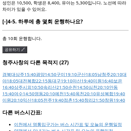
성인은 10,500, 학생은 8,400, 유아는 5,300입니다. 노선에 따라
차이가 있을 수 있어요.
[-]
4-5.
하루에 총 몇회 운행하나요?
총 10회 운행합니다.
공유하기 🔗
청주사창의 다른 목적지 (27)
경북대상주
15:40
광양
14:50
구미
19:10
군산
18:05
남청주
20:10
대
야
18:05
대전복합
22:15
동대구
19:10
마산
19:40
미원
16:40
보은
16:40
상주시외
10:50
속리산
21:50
순천
14:50
심천
20:10
안동
15:40
여수
14:50
영동
20:10
예천
15:40
옥천
20:10
유성복합
19:40
이원
20:10
익산
18:05
전주
19:40
점촌
15:40
창리
21:50
창원
19:40
다른 버스시간표:
이천에서 영통입구가는 버스 시간표 및 오늘의 운행일정
양평에서 인내가는 버스 시간표 및 오늘의 운행일정