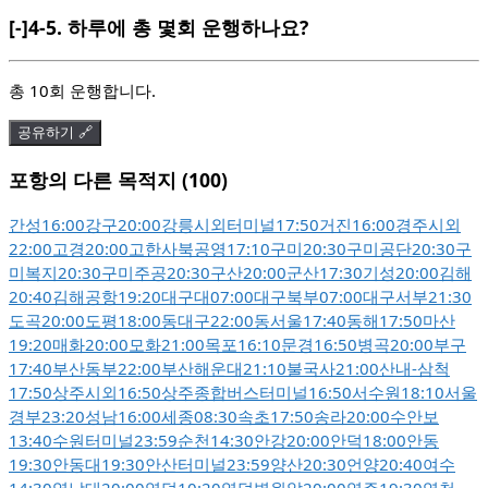
[-]
4-5.
하루에 총 몇회 운행하나요?
총 10회 운행합니다.
공유하기 🔗
포항의 다른 목적지 (100)
간성
16:00
강구
20:00
강릉시외터미널
17:50
거진
16:00
경주시외
22:00
고경
20:00
고한사북공영
17:10
구미
20:30
구미공단
20:30
구
미복지
20:30
구미주공
20:30
구산
20:00
군산
17:30
기성
20:00
김해
20:40
김해공항
19:20
대구대
07:00
대구북부
07:00
대구서부
21:30
도곡
20:00
도평
18:00
동대구
22:00
동서울
17:40
동해
17:50
마산
19:20
매화
20:00
모화
21:00
목포
16:10
문경
16:50
병곡
20:00
부구
17:40
부산동부
22:00
부산해운대
21:10
불국사
21:00
산내
-
삼척
17:50
상주시외
16:50
상주종합버스터미널
16:50
서수원
18:10
서울
경부
23:20
성남
16:00
세종
08:30
속초
17:50
송라
20:00
수안보
13:40
수원터미널
23:59
순천
14:30
안강
20:00
안덕
18:00
안동
19:30
안동대
19:30
안산터미널
23:59
양산
20:30
언양
20:40
여수