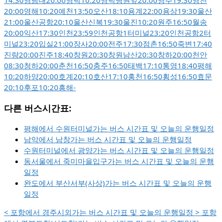
14:30
영남대
20:00
영덕
10:20
영덕병원앞
20:00
영주
19:30
영천
20:00
영해
10:20
예천
13:50
오산
18:10
용계
22:00
용상
19:30
울산
21:00
울산공항
20:10
울산신복
19:30
울진
10:20
원주
16:50
월송
20:00
익산
17:30
인천
23:59
인천공항1터미널
23:20
인천공항2터
미널
23:20
입실
21:00
장사
20:00
전주
17:30
점촌
16:50
죽변
17:40
진량
20:00
진주
18:40
창원
20:30
창원남산
20:30
창하
20:00
천안
08:30
청하
20:00
춘천
16:50
충주
16:50
태백
17:10
통영
18:40
평해
10:20
하양
20:00
호계
20:10
호산
17:10
홍천
16:50
횡성
16:50
효문
20:10
후포
10:20
흥해
-
다른 버스시간표:
평해에서 수원터미널가는 버스 시간표 및 오늘의 운행일정
남악에서 남창가는 버스 시간표 및 오늘의 운행일정
수원터미널에서 광양가는 버스 시간표 및 오늘의 운행일정
동서울에서 죽미마을입구가는 버스 시간표 및 오늘의 운행
일정
완도에서 부산서부(사상)가는 버스 시간표 및 오늘의 운행
일정
<
포항에서 경주시외가는 버스 시간표 및 오늘의 운행일정
>
포항