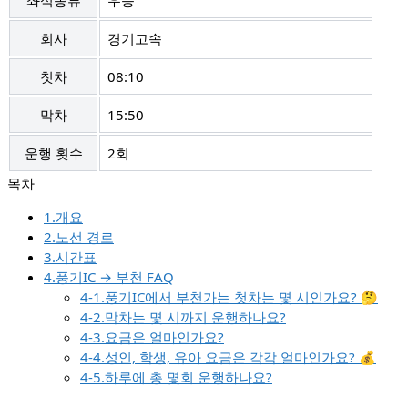
좌석종류
우등
회사
경기고속
첫차
08:10
막차
15:50
운행 횟수
2회
1.개요
2.노선 경로
3.시간표
4.풍기IC → 부천 FAQ
4-1.풍기IC에서 부천가는 첫차는 몇 시인가요? 🤔
4-2.막차는 몇 시까지 운행하나요?
4-3.요금은 얼마인가요?
4-4.성인, 학생, 유아 요금은 각각 얼마인가요? 💰
4-5.하루에 총 몇회 운행하나요?