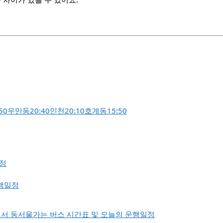
50
우만동
20:40
인천
20:10
호계동
15:50
일정
행일정
에서 동서울가는 버스 시간표 및 오늘의 운행일정