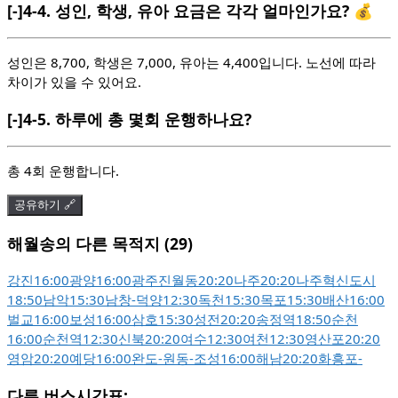
[-]
4-4.
성인, 학생, 유아 요금은 각각 얼마인가요? 💰
성인은 8,700, 학생은 7,000, 유아는 4,400입니다. 노선에 따라
차이가 있을 수 있어요.
[-]
4-5.
하루에 총 몇회 운행하나요?
총 4회 운행합니다.
공유하기 🔗
해월송의 다른 목적지 (29)
강진
16:00
광양
16:00
광주진월동
20:20
나주
20:20
나주혁신도시
18:50
남악
15:30
남창
-
덕양
12:30
독천
15:30
목포
15:30
배산
16:00
벌교
16:00
보성
16:00
삼호
15:30
성전
20:20
송정역
18:50
순천
16:00
순천역
12:30
신북
20:20
여수
12:30
여천
12:30
영산포
20:20
영암
20:20
예당
16:00
완도
-
원동
-
조성
16:00
해남
20:20
화흥포
-
다른 버스시간표: