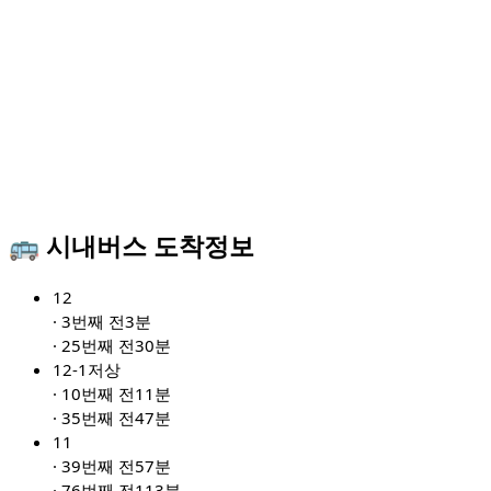
🚌 시내버스 도착정보
12
·
3번째 전
3분
·
25번째 전
30분
12-1
저상
·
10번째 전
11분
·
35번째 전
47분
11
·
39번째 전
57분
·
76번째 전
113분